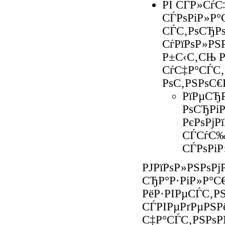
РІ СЃР»СѓС
СЃРѕРіР»Р°
СЃС‚РѕСЂР
СѓРїРѕР»РЅ
Р±С‹С‚СЊ Р
СѓС‡Р°СЃС‚
РѕС‚РЅРѕС€
РїРµСЂР
РѕСЂРіР
РєРѕРјР
СЃСѓС‰
СЃРѕРіР
РЈРїРѕР»РЅРѕР
СЂР°Р·РіР»Р°С
РёР·РІРµСЃС‚Р
СЃРІРµРґРµРЅР
С‡Р°СЃС‚РЅРѕР