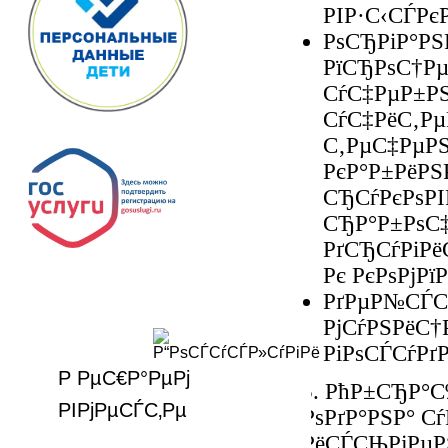
РІР·С‹СЃРє
РѕСЂРіР°РЅ
РїСЂРѕС†Р
СѓС‡РµР±РЅ
СѓС‡РёС‚Рµ
С‚РµС‡РµРЅ
РєР°Р±РёРЅ
СЂСѓРєРѕРІ
СЂР°Р±РѕС‡
РґСЂСѓРіР
Рє РєРѕРјР
РґРµР№СЃС‚
РјСѓРЅРёС
РіРѕСЃСѓРґ
Р РµС€Р°РµРј
2.5. РћР±СЂР°
РІРјРµСЃС‚Рµ
РїРѕРґР°РЅР° С
РїРёСЃСЊРјРµР