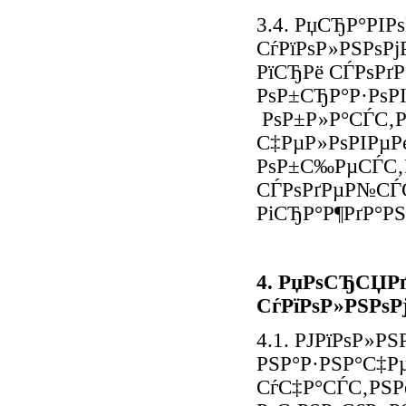
3.4. РџСЂР°РІР
СѓРїРѕР»РЅРѕ
РїСЂРё СЃРѕРґ
РѕР±СЂР°Р·РѕР
РѕР±Р»Р°СЃС‚Рё
С‡РµР»РѕРІРµР
РѕР±С‰РµСЃС‚Р
СЃРѕРґРµР№СЃС
РіСЂР°Р¶РґР°РЅ
4. РџРѕСЂСЏР
СѓРїРѕР»РЅРѕР
4.1. РЈРїРѕР»Р
РЅР°Р·РЅР°С‡Р
СѓС‡Р°СЃС‚РЅР