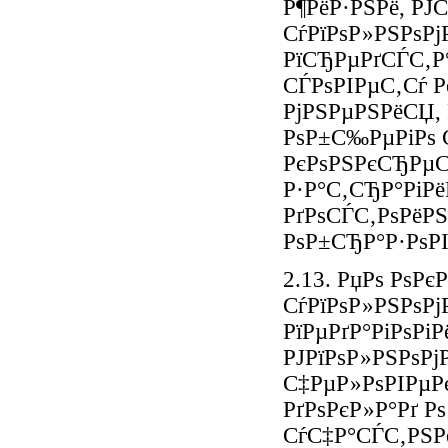
Р¶РёР·РЅРё, РЈ
СѓРїРѕР»РЅРѕР
РїСЂРµРґСЃС‚Р
СЃРѕРІРµС‚Сѓ Р
РјРЅРµРЅРёСЏ, 
РѕР±С‰РµРіРѕ 
РєРѕРЅРєСЂРµС‚
Р·Р°С‚СЂР°РіРё
РґРѕСЃС‚РѕРёРЅ
РѕР±СЂР°Р·РѕР
2.13. РџРѕ РѕР
СѓРїРѕР»РЅРѕР
РїРµРґР°РіРѕРі
РЈРїРѕР»РЅРѕРј
С‡РµР»РѕРІРµР
РґРѕРєР»Р°Рґ Р
СѓС‡Р°СЃС‚РЅР