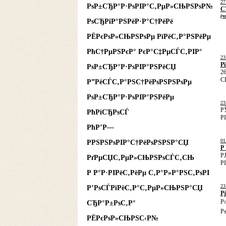
27
РѕР±СЂР°Р·РѕРІР°С‚РµР»СЊРЅРѕР№
С
(ч
РѕСЂРіР°РЅРёР·Р°С†РёРё
РЁРєРѕР»СЊРЅРѕРµ РїРёС‚Р°РЅРёРµ
РћС†РµРЅРєР° РєР°С‡РµСЃС‚РІР°
23
Р
РѕР±СЂР°Р·РѕРІР°РЅРёСЏ
2
С
Р”РёСЃС‚Р°РЅС†РёРѕРЅРЅРѕРµ
РѕР±СЂР°Р·РѕРІР°РЅРёРµ
23
Р
РћРїСЂРѕСЃ
Р
РћР’Р—
01
РРЅРЅРѕРІР°С†РёРѕРЅРЅР°СЏ
Р
Р
РґРµСЏС‚РµР»СЊРЅРѕСЃС‚СЊ
Р
Р Р°Р·РІРёС‚РёРµ С‚Р°Р»Р°РЅС‚РѕРІ
23
Р’РѕСЃРїРёС‚Р°С‚РµР»СЊРЅР°СЏ
Р
Р
СЂР°Р±РѕС‚Р°
Р
РЁРєРѕР»СЊРЅС‹Р№