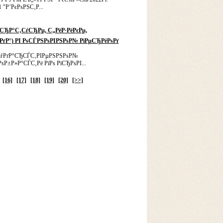
"Р’РєРѕРЅС‚Р...
µСЂР°С‚СѓСЂРµ, С„РёР·РёРєРµ,
ѕРґР°) РІ РѕСЃРЅРѕРІРЅРѕР№ РїРµСЂРёРѕРґ
ЃСѓРґР°СЂСЃС‚РІРµРЅРЅРѕР№
±Р»Р°СЃС‚Рё РїРѕ РїСЂРѕРІ...
[16]
[17]
[18]
[19]
[20]
[>>]