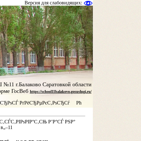
Версия для слабовидящих:
11 г.Балаково Саратовкой области
орме ГосВеб
https://school11balakovo.gosuslugi.ru/
РїСЂРѕСЃ РґРёСЂРµРєС‚РѕСЂСѓ
Рћ
‚СЃС‚РІРѕРІР°С‚СЊ Р’Р°СЃ РЅР°
в„–11