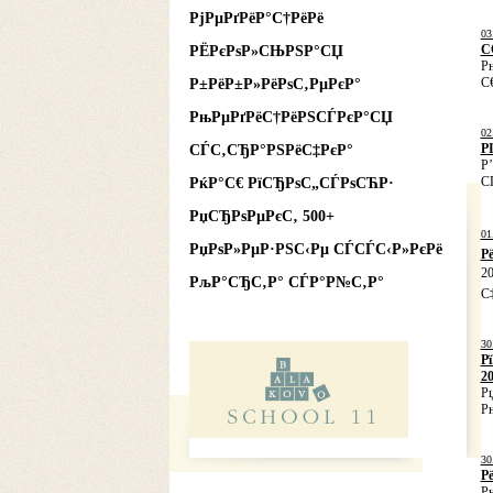
РјРµРґРёР°С†РёРё
03
С
РЁРєРѕР»СЊРЅР°СЏ
Р
С
Р±РёР±Р»РёРѕС‚РµРєР°
РњРµРґРёС†РёРЅСЃРєР°СЏ
02
Р
СЃС‚СЂР°РЅРёС‡РєР°
Р
С
РќР°С€ РїСЂРѕС„СЃРѕСЋР·
РџСЂРѕРµРєС‚ 500+
01
РџРѕР»РµР·РЅС‹Рµ СЃСЃС‹Р»РєРё
Р
2
РљР°СЂС‚Р° СЃР°Р№С‚Р°
С
30
Р
2
Р
Р
30
Р
Р