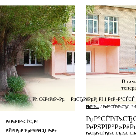
Внима
тепер
Рћ С€РєРѕР»Рµ
РџСЂРёРµРј РІ 1 РєР»Р°СЃСЃ
/
РћР’Р—
РџР°СЃРїРѕСЂС‚ Рґ
РџР°СЃРїРѕСЂС
РќРѕРІРѕСЃС‚Рё
РёРЅРІР°Р»РёРґ
РЎРІРµРґРµРЅРёСЏ РѕР±
РџСЂРѕСЃРјРѕС‚СЂРµС‚СЊ