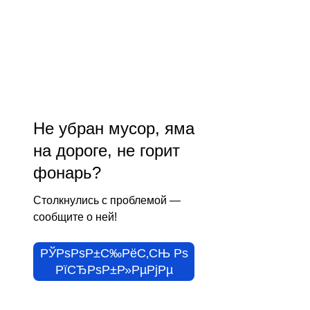
Не убран мусор, яма
на дороге, не горит
фонарь?
Столкнулись с проблемой —
сообщите о ней!
РЎРѕРѕР±С‰РёС‚СЊ Рѕ
РїСЂРѕР±Р»РµРјРµ