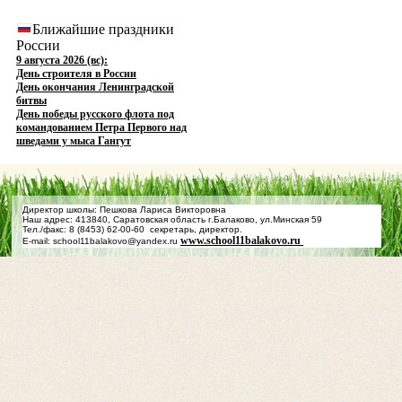
Ближайшие праздники
России
9 августа 2026 (вс):
День строителя в России
День окончания Ленинградской
битвы
День победы русского флота под
командованием Петра Первого над
шведами у мыса Гангут
Директор школы: Пешкова Лариса Викторовна
Наш адрес: 413840, Саратовская область г.Балаково, ул.Минская 59
Тел./факс: 8 (8453) 62-00-60 секретарь, директор.
www.school11balakovo.ru
E-mail: school11balakovo@yandex.ru