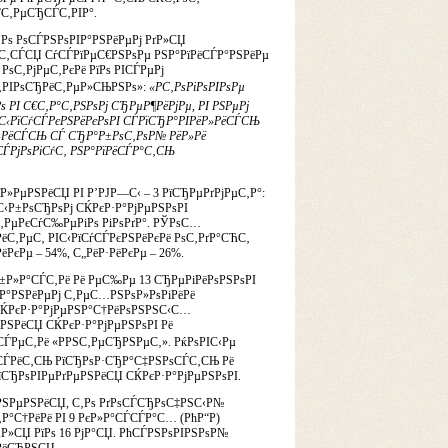
С‚РµСЂСЃС‚РІР°.
Рѕ РѕСЃРЅРѕРІР°РЅРёРµРј РґР»СЏ
µС‚СЃСЏ СѓСЃРїРµС€РЅРѕРµ РЅР°РїРёСЃР°РЅРёРµ
РѕС‚РјРµС‚РєРё РїРѕ РІСЃРµРј
С‚РІРѕСЂРёС‚РµР»СЊРЅРѕ»:
«РС‚РѕРіРѕРІРѕРµ
РІ С€С‚Р°С‚РЅРѕРј СЂРµР¶РёРјРµ, РІ РЅРµРј
ІС‹РїСѓСЃРєРЅРёРєРѕРІ СЃРїСЂР°РІРёР»РёСЃСЊ
»РёСЃСЊ СЃ СЂР°Р±РѕС‚РѕР№ РёР»Рё
СЃРјРѕРіСѓС‚ РЅР°РїРёСЃР°С‚СЊ
»РµРЅРёСЏ РІ Р’РЈР—С‹ – 3 РїСЂРµРґРјРµС‚Р°:
С‹Р±РѕСЂРѕРј СЌРєР·Р°РјРµРЅРѕРІ
С‚РµРєСѓС‰РµРіРѕ РіРѕРґР°. РЎРѕС…
С‚РµС‚ РІС‹РїСѓСЃРєРЅРёРєРё РѕС‚РґР°СЋС‚
єРµ – 54%, С„РёР·РёРєРµ – 26%.
Р±Р»Р°СЃС‚Рё Рё РµС‰Рµ 13 СЂРµРіРёРѕРЅРѕРІ
ІР°РЅРёРµРј С‚РµС…РЅРѕР»РѕРіРёРё
 СЌРєР·Р°РјРµРЅР°С†РёРѕРЅРЅС‹С…
РЅРёСЏ СЌРєР·Р°РјРµРЅРѕРІ Рё
СЃРµС‚Рё «РРЅС‚РµСЂРЅРµС‚». РќРѕРІС‹Рµ
‹СЃРёС‚СЊ РїСЂРѕР·СЂР°С‡РЅРѕСЃС‚СЊ Рё
СЂРѕРІРµРґРµРЅРёСЏ СЌРєР·Р°РјРµРЅРѕРІ.
µРЅРµРЅРёСЏ, С‚Рѕ РґРѕСЃСЂРѕС‡РЅС‹Р№
°С†РёРё РІ 9 РєР»Р°СЃСЃР°С… (РћР“Р­)
Р»СЏ РїРѕ 16 РјР°СЏ. РћСЃРЅРѕРІРЅРѕР№