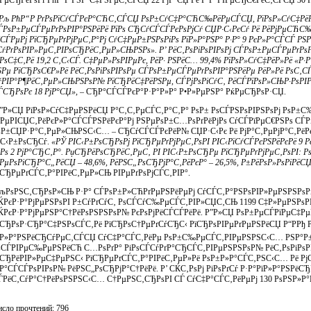
їРµСЂРёРѕРґ РћР“Р­ РЅР°С‡РЅРµС‚СЃСЏ 22 РјР°СЏ Рё Р·Р°РІРµСЂС€РёС‚СЃСЏ 30
Рљ РћР“Р­ РґРѕРїСѓСЃРєР°СЋС‚СЃСЏ РѕР±СѓС‡Р°СЋС‰РёРµСЃСЏ, РїРѕР»СѓС‡РёРІС
ЃРѕР±РµСЃРµРґРѕРІР°РЅРёРё РїРѕ СЂСѓСЃСЃРєРѕРјСѓ СЏР·С‹РєСѓ Рё РёРјРµСЋС‰Рё
ІСЃРµРј РїСЂРµРґРјРµС‚Р°Рј СѓС‡РµР±РЅРѕРіРѕ РїР»Р°РЅР° Р·Р° 9 РєР»Р°СЃСЃ РЅ
СѓРґРѕРІР»РµС‚РІРѕСЂРёС‚РµР»СЊРЅРѕ». Р’ РёС‚РѕРіРѕРІРѕРј СЃРѕР±РµСЃРµРґРѕ
їРѕС‡С‚Рё 19,2 С‚С‹СЃ. С‡РµР»РѕРІРµРє, РёР· РЅРёС… 99,4% РїРѕР»СѓС‡РёР»Рё «
ЅРµ РїСЂРѕС€Р»Рё РёС‚РѕРіРѕРІРѕРµ СЃРѕР±РµСЃРµРґРѕРІР°РЅРёРµ РёР»Рё РѕС‚СЃ
ѓРІР°Р¶РёС‚РµР»СЊРЅРѕР№ РїСЂРёС‡РёРЅРµ, СЃРјРѕРіСѓС‚ РёСЃРїРѕР»СЊР·РѕР
ЃСЂРѕРє 18 РјР°СЏ»,
– СЂР°СЃСЃРєР°Р·Р°Р»Р° Р•Р»РµРЅР° РќРµСЂРѕР·СЏ.
”Р»СЏ РїРѕР»СѓС‡РµРЅРёСЏ Р°С‚С‚РµСЃС‚Р°С‚Р° РѕР± РѕСЃРЅРѕРІРЅРѕРј РѕР±С
ґРµРІСЏС‚РёРєР»Р°СЃСЃРЅРёРєР°Рј РЅРµРѕР±С…РѕРґРёРјРѕ СѓСЃРїРµС€РЅРѕ СЃРґР
ѕР±СЏР·Р°С‚РµР»СЊРЅС‹С… – СЂСѓСЃСЃРєРёР№ СЏР·С‹Рє Рё РјР°С‚РµРјР°С‚РёРєСѓ
ІС‹Р±РѕСЂСѓ.
«РЎ РІС‹Р±РѕСЂРѕРј РїСЂРµРґРјРµС‚РѕРІ РІС‹РїСѓСЃРєРЅРёРєРё 9
ґРѕ 2 РјР°СЂС‚Р°. РџСЂРёРѕСЂРёС‚РµС‚ РІ РІС‹Р±РѕСЂРµ РїСЂРµРґРјРµС‚РѕРІ: Р
іРµРѕРіСЂР°С„РёСЏ – 48,6%, РёРЅС„РѕСЂРјР°С‚РёРєР° – 26,5%, Р±РёРѕР»РѕРіРёСЏ 
їСЂРµРґСЃС‚Р°РІРёС‚РµР»СЊ РІРµРґРѕРјСЃС‚РІР°.
љРѕРЅС‚СЂРѕР»СЊ Р·Р° СЃРѕР±Р»СЋРґРµРЅРёРµРј СѓСЃС‚Р°РЅРѕРІР»РµРЅРЅРѕРі
ЌРєР·Р°РјРµРЅРѕРІ Р±СѓРґСѓС‚ РѕСЃСѓС‰РµСЃС‚РІР»СЏС‚СЊ 1199 С‡Р»РµРЅРѕР
ЌРєР·Р°РјРµРЅР°С†РёРѕРЅРЅРѕР№ РєРѕРјРёСЃСЃРёРё. Р”Р»СЏ РѕР±РµСЃРїРµС‡Рµ
їСЂРѕР·СЂР°С‡РЅРѕСЃС‚Рё РїСЂРѕС†РµРґСѓСЂС‹ РїСЂРѕРІРµРґРµРЅРёСЏ Р“РРђ РЅ
їР»Р°РЅРёСЂСѓРµС‚СЃСЏ СѓС‡Р°СЃС‚РёРµ РѕР±С‰РµСЃС‚РІРµРЅРЅС‹С… РЅР°Р
ѕСЃРІРµС‰РµРЅРёСЋ С…РѕРґР° РіРѕСЃСѓРґР°СЂСЃС‚РІРµРЅРЅРѕР№ РёС‚РѕРіРѕРІ
їСЂРёРІР»РµС‡РµРЅС‹ РїСЂРµРґСЃС‚Р°РІРёС‚РµР»Рё РѕР±Р»Р°СЃС‚РЅС‹С… Рё Р
јР°СЃСЃРѕРІРѕР№ РёРЅС„РѕСЂРјР°С†РёРё. Р’ СЌС‚РѕРј РіРѕРґСѓ Р·Р°РїР»Р°РЅРёСЂ
ЃРёС‚СѓР°С†РёРѕРЅРЅС‹С… С†РµРЅС‚СЂРѕРІ СЃ СѓС‡Р°СЃС‚РёРµРј 130 РѕРЅР»Р
сло прочтений: 796