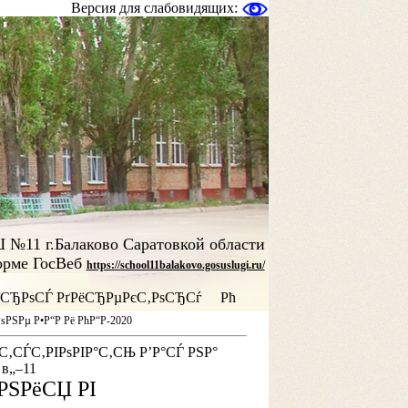
Версия для слабовидящих:
11 г.Балаково Саратовкой области
орме ГосВеб
https://school11balakovo.gosuslugi.ru/
РїСЂРѕСЃ РґРёСЂРµРєС‚РѕСЂСѓ
Рћ
Рµ Р•Р“Р­ Рё РћР“Р­-2020
‚СЃС‚РІРѕРІР°С‚СЊ Р’Р°СЃ РЅР°
в„–11
РЅРёСЏ РІ