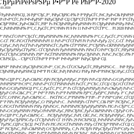
ЂРµРіРёРѕРЅРµ Р•Р“Р­ Рё РћР“Р­-2020
.03.2020
ЎРµРіРѕРґРЅСЏ, 26 РјР°СЂС‚Р°, РїРµСЂРІС‹Р№ Р·Р°РјРµСЃС‚РёС‚РµР»СЊ РјРёРЅ
ѕР±Р»Р°СЃС‚Рё Р•Р»РµРЅР° РќРµСЂРѕР·СЏ СЂР°СЃСЃРєР°Р·Р°Р»Р° РЅР° Р·Р°СЃРµ
џСЂР°РІРёС‚РµР»СЊСЃС‚РІР° Рѕ РїСЂРѕРІРµРґРµРЅРёРё РІ СЂРµРіРёРѕРЅРµ РіР
ёС‚РѕРіРѕРІРѕР№ Р°С‚С‚РµСЃС‚Р°С†РёРё РІ 9 Рё 11 РєР»Р°СЃСЃР°С… РІ 2020 РіРѕРґ
Р’ РіРѕСЃСѓРґР°СЂСЃС‚РІРµРЅРЅРѕР№ РёС‚РѕРіРѕРІРѕР№ Р°С‚С‚РµСЃС‚Р°С†РёРё 
‚С‹СЃ. РІС‹РїСѓСЃРєРЅРёРєРѕРІ 11 РєР»Р°СЃСЃРѕРІ Рё Р±РѕР»РµРµ 22 С‚С‹СЃ. РґР
ѓС‡РµС‚РѕРј РѕСЃРѕР±РµРЅРЅРѕСЃС‚РµР№ СЃР°РЅРёС‚Р°СЂРЅРѕ-СЌРїРёРґРµРјРёР
їРµСЂРµРЅРµСЃРµРЅС‹ СЃСЂРѕРєРё РµРґРёРЅРѕРіРѕ РіРѕСЃСѓРґР°СЂСЃС‚РІРµРЅРЅ
ґРѕСЃСЂРѕС‡РЅРѕРіРѕ РЅР° РѕСЃРЅРѕРІРЅРѕР№ РїРµСЂРёРѕРґ, РєРѕС‚РѕСЂС‹Р№ Р·Р
ёСЋРЅСЏ»
, – СЂР°СЃСЃРєР°Р·Р°Р»Р° Р•Р»РµРЅР° РќРµСЂРѕР·СЏ.
ћРЅР° РїРѕРґС‡РµСЂРєРЅСѓР»Р°, С‡С‚Рѕ СЃСѓС‰РµСЃС‚РІРµРЅРЅС‹С… РёР·РјР
їСЂРѕРІРµРґРµРЅРёСЏ Р•Р“Р­ РІ СЌС‚РѕРј РіРѕРґСѓ РЅРµ РїР»Р°РЅРёСЂСѓРµС‚СЃС
РћР±СЏР·Р°С‚РµР»СЊРЅС‹РјРё РїСЂРµРґРјРµС‚Р°РјРё РґР»СЏ РїРѕР»СѓС‡РµРЅРё
ѕРґРёРЅРЅР°РґС†Р°С‚РёРєР»Р°СЃСЃРЅРёРєРѕРІ РѕСЃС‚Р°СЋС‚СЃСЏ СЂСѓСЃСЃРєРёР
їРѕР»СѓС‡РµРЅРёСЏ Р°С‚С‚РµСЃС‚Р°С‚Р° Рѕ СЃСЂРµРґРЅРµРј РѕР±С‰РµРј РѕР±СЂ
ЂРµР·СѓР»СЊС‚Р°С‚Р° Р•Р“Р­ РїРѕ Р±Р°Р·РѕРІРѕР№ РјР°С‚РµРјР°С‚РёРєРµ. Р’ С‚Р
ІСЃС‚СѓРїРёС‚РµР»СЊРЅС‹С… РёСЃРїС‹С‚Р°РЅРёР№ Р’РЈР—Р° Р·РЅР°С‡РёС‚СЃСЏ Рї
•Р“Р­ РїРѕ РїСЂРµРґРјРµС‚Сѓ РЅРµРѕР±С…РѕРґРёРјРѕ СЃРґР°С‚СЊ РЅР° РїСЂРѕС„
’С‹РїСѓСЃРєРЅРёРєРё РЅРµ РјРѕРіСѓС‚ РѕРґРЅРѕРІСЂРµРјРµРЅРЅРѕ РІС‹Р±СЂР°С
їРѕР»СѓС‡РµРЅРёРё РЅРµСѓРґРѕРІР»РµС‚РІРѕСЂРёС‚РµР»СЊРЅРѕРіРѕ СЂРµР·СѓР»СЊ
ѕР±СЏР·Р°С‚РµР»СЊРЅС‹С… РїСЂРµРґРјРµС‚РѕРІ, СЌС‚РѕС‚ РїСЂРµРґРјРµС‚ РјРѕ
ЂРµР·РµСЂРІРЅС‹Рµ СЃСЂРѕРєРё СЃ 19 РїРѕ 29 РёСЋРЅСЏ, РґРѕРїРѕР»РЅРёС‚РµР»
ЃРµРЅС‚СЏР±СЂСЏ. Р•СЃР»Рё РІС‹РїСѓСЃРєРЅРёРє РЅРµ СЃРїСЂР°РІРёР»СЃСЏ СЃ С
ЅР° РїСЂРѕС„РёР»СЊРЅРѕРј СѓСЂРѕРІРЅРµ, С‚Рѕ РїСЂРё РїРµСЂРµСЃРґР°С‡Рµ Рѕ
ЂРµС€РµРЅРёРµ: РЅР° Р±Р°Р·РѕРІРѕРј РёР»Рё РїСЂРѕС„РёР»СЊРЅРѕРј СѓСЂРѕРІ