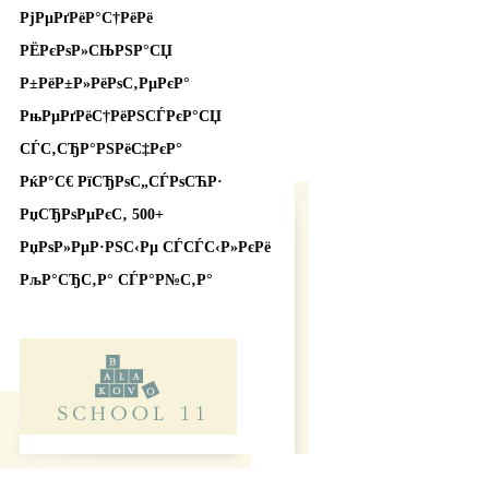
РјРµРґРёР°С†РёРё
РЁРєРѕР»СЊРЅР°СЏ
Р±РёР±Р»РёРѕС‚РµРєР°
РњРµРґРёС†РёРЅСЃРєР°СЏ
СЃС‚СЂР°РЅРёС‡РєР°
РќР°С€ РїСЂРѕС„СЃРѕСЋР·
РџСЂРѕРµРєС‚ 500+
РџРѕР»РµР·РЅС‹Рµ СЃСЃС‹Р»РєРё
РљР°СЂС‚Р° СЃР°Р№С‚Р°