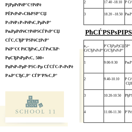
2
17.40 -18.10
Р С
РјРµРґРёР°С†РёРё
РЁРєРѕР»СЊРЅР°СЏ
3
18.20 –18.50
РњР
Р±РёР±Р»РёРѕС‚РµРєР°
РћСЃРЅРѕРІРЅ
РњРµРґРёС†РёРЅСЃРєР°СЏ
СЃС‚СЂР°РЅРёС‡РєР°
в„–
Р’СЂРµРјСЏ
5Р°
РќР°С€ РїСЂРѕС„СЃРѕСЋР·
СѓСЂРѕРєР°
СѓСЂРѕРєР°
РџСЂРѕРµРєС‚ 500+
1
9.00-9.30
РњР
РџРѕР»РµР·РЅС‹Рµ СЃСЃС‹Р»РєРё
РљР°СЂС‚Р° СЃР°Р№С‚Р°
2
9.40-10.10
Р С
СЏР
3
10.20-10.50
РђР
4
11.00-11.30
Р‘Р