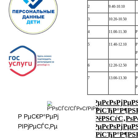
2
9.40-10.10
3
10.20-10.50
4
11.00-11.30
Р
5
11.40-12.10
Р
Р
6
12.20-12.50
Р
7
13.00-13.30
Р
Р
Р РµРєРѕРјРµР
СѓРїСЂР°Р¶Р
Р РµС€Р°РµРј
РјРёРЅСѓС‚РѕР
Р РµРєРѕРјРµР
РІРјРµСЃС‚Рµ
СѓРїСЂР°Р¶РЅР