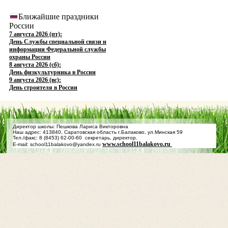
Ближайшие праздники
России
7 августа 2026 (пт):
День Службы специальной связи и
информации Федеральной службы
охраны России
8 августа 2026 (сб):
День физкультурника в России
9 августа 2026 (вс):
День строителя в России
Директор школы: Пешкова Лариса Викторовна
Наш адрес: 413840, Саратовская область г.Балаково, ул.Минская 59
Тел./факс: 8 (8453) 62-00-60 секретарь, директор.
www.school11balakovo.ru
E-mail: school11balakovo@yandex.ru