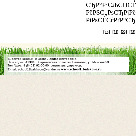
СЂР°Р·СЉСЏСЃР
РёРЅС„РѕСЂРјР
РіРѕСЃСѓРґР°СЂ
[<<]
[21]
[22]
[23]
Директор школы: Пешкова Лариса Викторовна
Наш адрес: 413840, Саратовская область г.Балаково, ул.Минская 59
Тел./факс: 8 (8453) 62-00-60 секретарь, директор.
www.school11balakovo.ru
E-mail: school11balakovo@yandex.ru