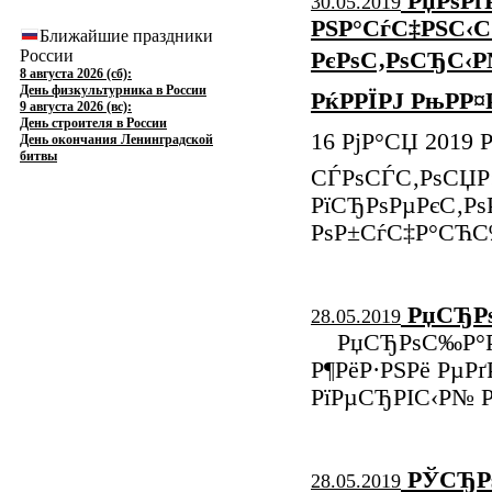
РџРѕРґ
30.05.2019
РЅР°СѓС‡РЅС‹С
Ближайшие праздники
России
РєРѕС‚РѕСЂС‹Р
8 августа 2026 (сб):
День физкультурника в России
РќРРЇРЈ РњРР¤
9 августа 2026 (вс):
День строителя в России
16 РјР°СЏ 2019 Рі
День окончания Ленинградской
битвы
СЃРѕСЃС‚РѕСЏР
РїСЂРѕРµРєС‚Рѕ
РѕР±СѓС‡Р°СЋС
РџСЂРѕ
28.05.2019
РџСЂРѕС‰Р°Р№,
Р¶РёР·РЅРё РµР
РїРµСЂРІС‹Р№ Р
РЎСЂРѕР
28.05.2019