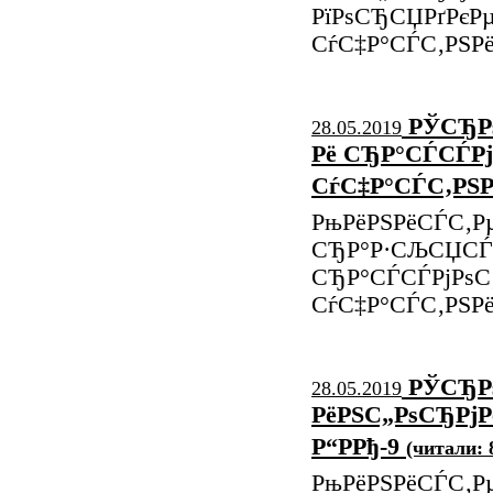
РїРѕСЂСЏРґРєР
СѓС‡Р°СЃС‚РЅРёР
РЎСЂРѕР
28.05.2019
Рё СЂР°СЃСЃР
СѓС‡Р°СЃС‚РЅРё
РњРёРЅРёСЃС‚Рµ
СЂР°Р·СЉСЏСЃРЅ
СЂР°СЃСЃРјРѕС
СѓС‡Р°СЃС‚РЅРё
РЎСЂРѕ
28.05.2019
РёРЅС„РѕСЂРј
Р“РРђ-9
(читали: 
РњРёРЅРёСЃС‚Рµ