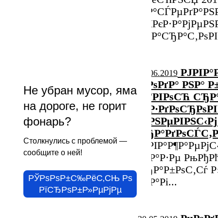
Р·Р°СЃРµРґР°РЅ
СЌРєР·Р°РјРµРЅ
РЎР°СЂР°С‚РѕРІС
РЈРІР°Р
01.06.2019
РіРѕРґР° РЅР° 
Не убран мусор, яма
СЃРІРѕСЋ СЂР°
на дороге, не горит
РѕР·РґРѕСЂРѕ
фонарь?
РґРЅРµРІРЅС‹Рј
СЂР°РґРѕСЃС‚Р
Столкнулись с проблемой —
РЈРІР°Р¶Р°РµРјС
сообщите о ней!
Р±Р°Р·Рµ РњРђР
СЂР°Р±РѕС‚Сѓ 
РЎРѕРѕР±С‰РёС‚СЊ Рѕ
Р»Р°Рі...
РїСЂРѕР±Р»РµРјРµ