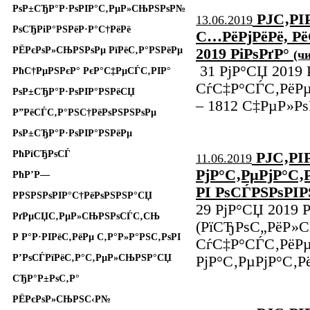
РѕР±СЂР°Р·РѕРІР°С‚РµР»СЊРЅРѕР№
РЈС‚РІ
13.06.2019
РѕСЂРіР°РЅРёР·Р°С†РёРё
С…РёРјРёРё, Р
РЁРєРѕР»СЊРЅРѕРµ РїРёС‚Р°РЅРёРµ
2019 РіРѕРґР°
(ч
31 РјР°СЏ 2019 
РћС†РµРЅРєР° РєР°С‡РµСЃС‚РІР°
СѓС‡Р°СЃС‚РёРµ 
РѕР±СЂР°Р·РѕРІР°РЅРёСЏ
– 1812 С‡РµР»Рѕ
Р”РёСЃС‚Р°РЅС†РёРѕРЅРЅРѕРµ
РѕР±СЂР°Р·РѕРІР°РЅРёРµ
РћРїСЂРѕСЃ
РЈС‚РІ
11.06.2019
РјР°С‚РµРјР°С
РћР’Р—
РІ РѕСЃРЅРѕРІР
РРЅРЅРѕРІР°С†РёРѕРЅРЅР°СЏ
29 РјР°СЏ 2019 Р
РґРµСЏС‚РµР»СЊРЅРѕСЃС‚СЊ
(РїСЂРѕС„РёР»
Р Р°Р·РІРёС‚РёРµ С‚Р°Р»Р°РЅС‚РѕРІ
СѓС‡Р°СЃС‚РёРµ 
Р’РѕСЃРїРёС‚Р°С‚РµР»СЊРЅР°СЏ
РјР°С‚РµРјР°С‚Рё
СЂР°Р±РѕС‚Р°
РЁРєРѕР»СЊРЅС‹Р№