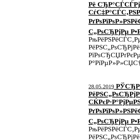
Рё СЂР°СЃСЃР
СѓС‡Р°СЃС‚РЅРё
РґРѕРїРѕР»РЅРё
С„РѕСЂРјРµ Р•Р“
РњРёРЅРёСЃС‚Рµ
РёРЅС„РѕСЂРјР
РїРѕСЂСЏРґРєРµ
Р°РїРµР»Р»СЏС†
РЎСЂРѕ
28.05.2019
РёРЅС„РѕСЂРј
СЌРєР·Р°РјРµРЅ
РґРѕРїРѕР»РЅРё
С„РѕСЂРјРµ Р•Р“
РњРёРЅРёСЃС‚Рµ
РёРЅС„РѕСЂРјР