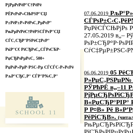
РјРµРґРёР°С†РёРё
РљР°Р»
07.06.2019
РЁРєРѕР»СЊРЅР°СЏ
СЃРѕР±С‹С‚РёР
Р±РёР±Р»РёРѕС‚РµРєР°
РџРёСЃСЊРјРѕ 
РњРµРґРёС†РёРЅСЃРєР°СЏ
27.05.2019 в„– 
СЃС‚СЂР°РЅРёС‡РєР°
РѕР±СЂР°Р·РѕРІ
СѓС‡РµР±РЅС‹Р№ 
РќР°С€ РїСЂРѕС„СЃРѕСЋР·
РџСЂРѕРµРєС‚ 500+
РџРѕР»РµР·РЅС‹Рµ СЃСЃС‹Р»РєРё
05 РёСЋ
06.06.2019
РљР°СЂС‚Р° СЃР°Р№С‚Р°
Р»РµС‚РЅРµР№
РЎРћРЁ в„–11 Р
РјРµСЂРѕРїСЂР
В«РџСЂР°РІР° 
Р Р¤В» Рё В«Р
РёРіСЂВ».
(читал
РњРµСЂРѕРїСЂРё
РїСЂРѕРІРµРґРµР